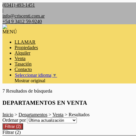
(0341) 493-1451
|
info@criscenti.com.ar
+54 9 3412 59-9240
MENÚ
LLAMAR
Propiedades
Alquiler
Venta
Tasación
Contacto
Seleccionar idioma
▼
Mostrar original
7 Resultados de búsqueda
DEPARTAMENTOS EN VENTA
Inicio
>
Departamentos
>
Venta
> Resultados
Ordenar por
Filtrar
(2)
Filtrar
(2)