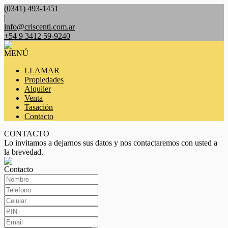
(0341) 493-1451
|
info@criscenti.com.ar
+54 9 3412 59-9240
MENÚ
LLAMAR
Propiedades
Alquiler
Venta
Tasación
Contacto
CONTACTO
Lo invitamos a dejarnos sus datos y nos contactaremos con usted a
la brevedad.
Contacto