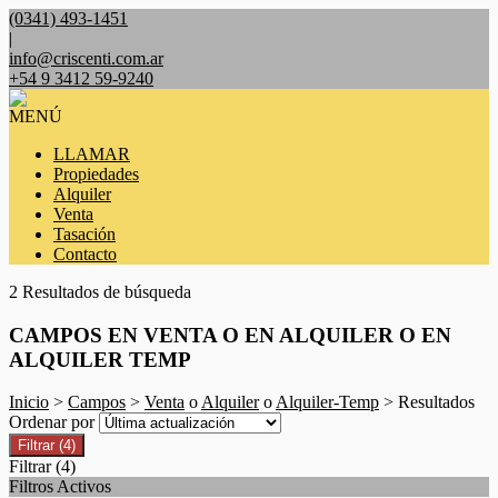
(0341) 493-1451
|
info@criscenti.com.ar
+54 9 3412 59-9240
MENÚ
LLAMAR
Propiedades
Alquiler
Venta
Tasación
Contacto
2 Resultados de búsqueda
CAMPOS EN VENTA O EN ALQUILER O EN
ALQUILER TEMP
Inicio
>
Campos
>
Venta
o
Alquiler
o
Alquiler-Temp
> Resultados
Ordenar por
Filtrar
(4)
Filtrar
(4)
Filtros Activos