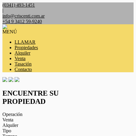
(0341) 493-1451
|
info@criscenti.com.ar
+54 9 3412 59-9240
MENÚ
LLAMAR
Propiedades
Alquiler
Venta
Tasación
Contacto
ENCUENTRE SU
PROPIEDAD
Operación
Venta
Alquiler
Tipo