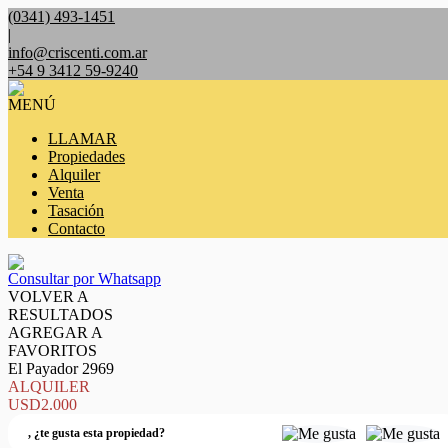
(0341) 493-1451
|
info@criscenti.com.ar
+54 9 3412 59-9240
MENÚ
LLAMAR
Propiedades
Alquiler
Venta
Tasación
Contacto
Consultar por Whatsapp
VOLVER A
RESULTADOS
AGREGAR A
FAVORITOS
El Payador 2969
ALQUILER
USD2.000
,
¿te gusta esta propiedad?