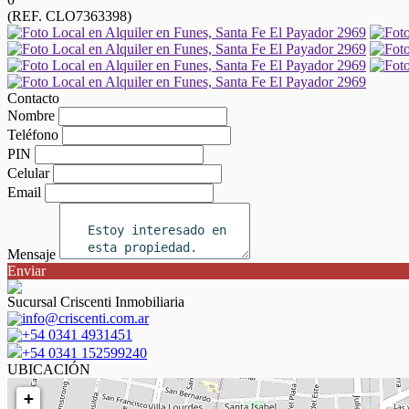
(REF. CLO7363398)
Contacto
Nombre
Teléfono
PIN
Celular
Email
Mensaje
Enviar
Sucursal Criscenti Inmobiliaria
info@criscenti.com.ar
+54 0341 4931451
+54 0341 152599240
UBICACIÓN
+