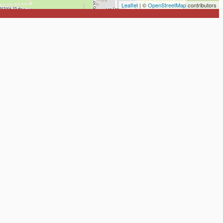
Leaflet
| ©
OpenStreetMap
contributors