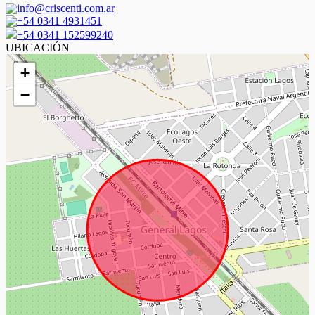
info@criscenti.com.ar
+54 0341 4931451
+54 0341 152599240
UBICACIÓN
+
−