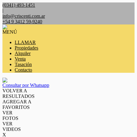
(0341) 493-1451
|
info@criscenti.com.ar
+54 9 3412 59-9240
MENÚ
LLAMAR
Propiedades
Alquiler
Venta
Tasación
Contacto
Consultar por Whatsapp
VOLVER A
RESULTADOS
AGREGAR A
FAVORITOS
VER
FOTOS
VER
VIDEOS
X