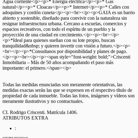
Agua corriente</p><p>* Energía eléctrica</p><p>* Gas
natural</p><p>* Cloacas</p><p>* Internet</p><p>* Calles con
adoquines y cordón cuneta</p><p><br></p><p>GAIA es un barrio
abierto y sostenible, diseñado para convivir con la naturaleza sin
resignar infraestructura urbana. Cercano a escuelas, comercios y
espacios recreativos, con todo el espíritu de un pueblo y la
proyección de una ciudad en crecimiento.</p><p><br></p>
<p>*Ideal para quienes sueñan con su lote propio, buscan
tranquilidad&nbsp; y quieren invertir con visión a futuro.</p><p>
<br></p><p>*Consultanos por disponibilidad y planes de pago.
</p><p><br></p><p><span style="font-weight: bold;">Criscenti
Inmobiliaria – Más de 50 años acompañando el paso más
importante: el primero.</span></p>
Todas las medidas enunciadas son meramente orientativas, las
medidas exactas serán las que se expresen en el respectivo título de
propiedad de cada inmueble. Todas las fotos, imágenes y vídeos son
meramente ilustrativos y no contractuales.
CI. Rodrigo Criscenti. Matrícula 1406.
ATRIBUTOS EXTRA
: