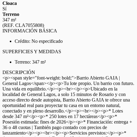
Cloaca
Sí
Terreno
347 m²
(REF. CLA7055808)
INFORMACIÓN BÁSICA
Crédito: No especificado
SUPERFICIES Y MEDIDAS
Terreno: 347 m²
DESCRIPCIÓN
<p><span style="font-weight: bold;">Barrio Abierto GAIA |
General Lagos</span></p><p>Tu lote propio. Un barrio con futuro.
Una vida en equilibrio.</p><p><br></p><p>Ubicado en la
localidad de General Lagos, a solo 15 minutos de Rosario y con
acceso directo desde autopista, Barrio Abierto GAIA te ofrece una
oportunidad real para proyectar tu casa en un entorno natural,
conectado y en pleno desarrollo.</p><p><br></p><p>* Lotes
desde 347 m²</p><p>* 250 lotes en 17 hectáreas</p><p>*
Posesión estimada: fines de 2026</p><p>* Financiación: entrega +
36 o 48 cuotas | También pago contado con precios de
lanzamiento</p><p><br></p><p>Servicios previstos:</p><p>*