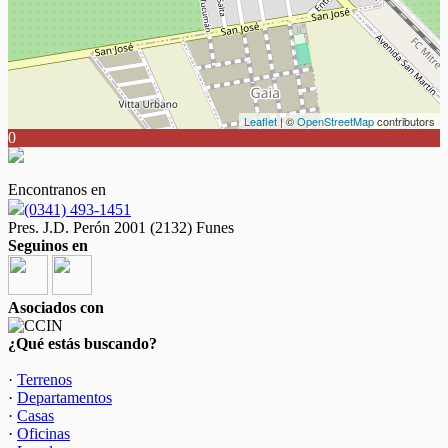
Leaflet
| ©
OpenStreetMap
contributors
0
Encontranos en
(0341) 493-1451
Pres. J.D. Perón 2001 (2132) Funes
Seguinos en
Asociados con
¿Qué estás buscando?
·
Terrenos
·
Departamentos
·
Casas
·
Oficinas