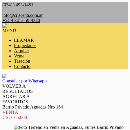
(0341) 493-1451
|
info@criscenti.com.ar
+54 9 3412 59-9240
MENÚ
LLAMAR
Propiedades
Alquiler
Venta
Tasación
Contacto
Consultar por Whatsapp
VOLVER A
RESULTADOS
AGREGAR A
FAVORITOS
Barrio Privado Aguadas Nro 164
VENTA
USD165.000