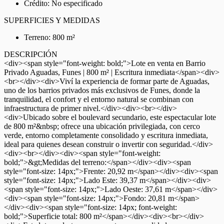
Crédito: No especificado
SUPERFICIES Y MEDIDAS
Terreno: 800 m²
DESCRIPCIÓN
<div><span style="font-weight: bold;">Lote en venta en Barrio
Privado Aguadas, Funes | 800 m² | Escritura inmediata</span><div>
<br></div><div>Viví la experiencia de formar parte de Aguadas,
uno de los barrios privados más exclusivos de Funes, donde la
tranquilidad, el confort y el entorno natural se combinan con
infraestructura de primer nivel.</div><div><br></div>
<div>Ubicado sobre el boulevard secundario, este espectacular lote
de 800 m²&nbsp; ofrece una ubicación privilegiada, con cerco
verde, entorno completamente consolidado y escritura inmediata,
ideal para quienes desean construir o invertir con seguridad.</div>
<div><br></div><div><span style="font-weight:
bold;">&gt;Medidas del terreno:</span></div><div><span
style="font-size: 14px;">Frente: 20,92 m</span></div><div><span
style="font-size: 14px;">Lado Este: 39,37 m</span></div><div>
<span style="font-size: 14px;">Lado Oeste: 37,61 m</span></div>
<div><span style="font-size: 14px;">Fondo: 20,81 m</span>
</div><div><span style="font-size: 14px; font-weight:
bold;">Superficie total: 800 m²</span></div><div><br></div>