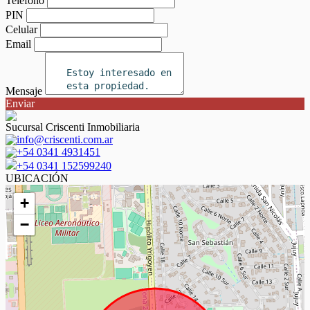
Teléfono
PIN
Celular
Email
Mensaje
Enviar
Sucursal Criscenti Inmobiliaria
info@criscenti.com.ar
+54 0341 4931451
+54 0341 152599240
UBICACIÓN
+
−