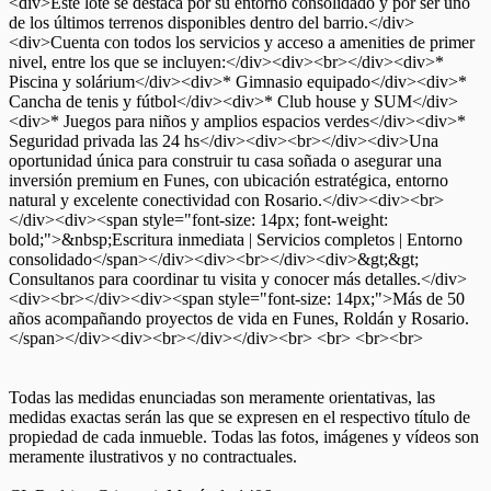
<div>Este lote se destaca por su entorno consolidado y por ser uno
de los últimos terrenos disponibles dentro del barrio.</div>
<div>Cuenta con todos los servicios y acceso a amenities de primer
nivel, entre los que se incluyen:</div><div><br></div><div>*
Piscina y solárium</div><div>* Gimnasio equipado</div><div>*
Cancha de tenis y fútbol</div><div>* Club house y SUM</div>
<div>* Juegos para niños y amplios espacios verdes</div><div>*
Seguridad privada las 24 hs</div><div><br></div><div>Una
oportunidad única para construir tu casa soñada o asegurar una
inversión premium en Funes, con ubicación estratégica, entorno
natural y excelente conectividad con Rosario.</div><div><br>
</div><div><span style="font-size: 14px; font-weight:
bold;">&nbsp;Escritura inmediata | Servicios completos | Entorno
consolidado</span></div><div><br></div><div>&gt;&gt;
Consultanos para coordinar tu visita y conocer más detalles.</div>
<div><br></div><div><span style="font-size: 14px;">Más de 50
años acompañando proyectos de vida en Funes, Roldán y Rosario.
</span></div><div><br></div></div><br> <br> <br><br>
Todas las medidas enunciadas son meramente orientativas, las
medidas exactas serán las que se expresen en el respectivo título de
propiedad de cada inmueble. Todas las fotos, imágenes y vídeos son
meramente ilustrativos y no contractuales.