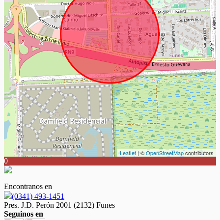
Leaflet
| ©
OpenStreetMap
contributors
0
Encontranos en
(0341) 493-1451
Pres. J.D. Perón 2001 (2132) Funes
Seguinos en