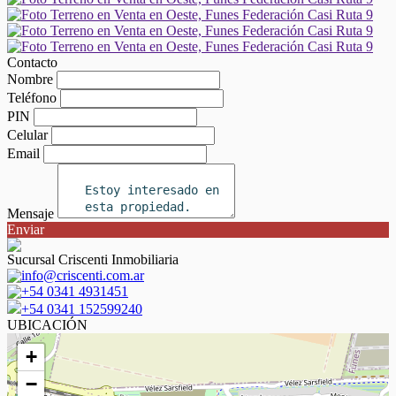
Contacto
Nombre
Teléfono
PIN
Celular
Email
Mensaje
Enviar
Sucursal Criscenti Inmobiliaria
info@criscenti.com.ar
+54 0341 4931451
+54 0341 152599240
UBICACIÓN
+
−