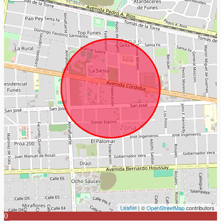
Leaflet
| ©
OpenStreetMap
contributors
0