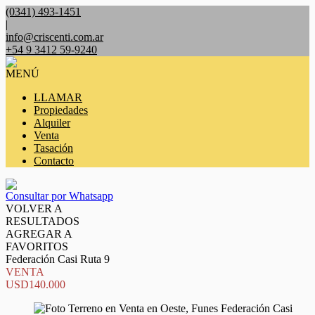
(0341) 493-1451
|
info@criscenti.com.ar
+54 9 3412 59-9240
MENÚ
LLAMAR
Propiedades
Alquiler
Venta
Tasación
Contacto
Consultar por Whatsapp
VOLVER A
RESULTADOS
AGREGAR A
FAVORITOS
Federación Casi Ruta 9
VENTA
USD140.000