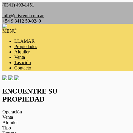
(0341) 493-1451
|
info@criscenti.com.ar
+54 9 3412 59-9240
MENÚ
LLAMAR
Propiedades
Alquiler
Venta
Tasación
Contacto
ENCUENTRE SU
PROPIEDAD
Operación
Venta
Alquiler
Tipo